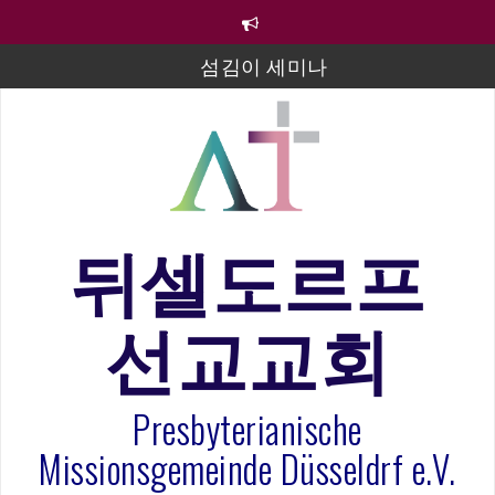
컨
텐
츠
섬김이 세미나
로
바
김태희 자매 졸업연주
로
2023년 어린이 주일 유초등부 발표
가
기
라합3 나라 봉헌송
그리스도인의 생활영성 1기 수료식
뒤셀도르프
은퇴사-우선화 권사
선교교회
20260322 주안에 가만히 머물기(요한복음 15:1-17) 손
훈목사
Presbyterianische
Missionsgemeinde Düsseldrf e.V.