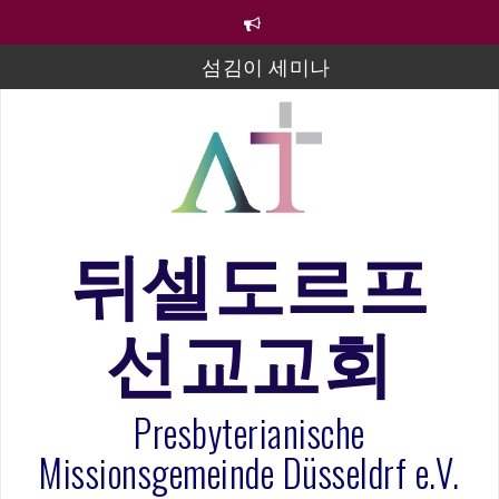
컨
텐
츠
섬김이 세미나
로
바
김태희 자매 졸업연주
로
2023년 어린이 주일 유초등부 발표
가
기
라합3 나라 봉헌송
그리스도인의 생활영성 1기 수료식
뒤셀도르프
은퇴사-우선화 권사
선교교회
20260322 주안에 가만히 머물기(요한복음 15:1-17) 손
훈목사
Presbyterianische
Missionsgemeinde Düsseldrf e.V.