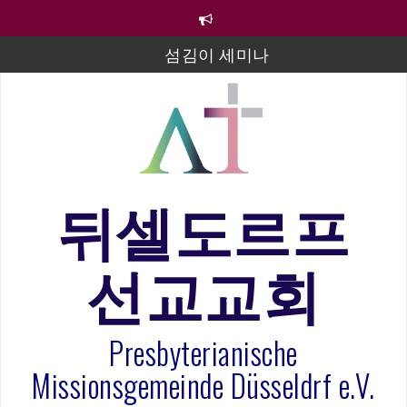
컨
텐
츠
섬김이 세미나
로
바
김태희 자매 졸업연주
로
2023년 어린이 주일 유초등부 발표
가
기
라합3 나라 봉헌송
그리스도인의 생활영성 1기 수료식
뒤셀도르프
은퇴사-우선화 권사
선교교회
20260322 주안에 가만히 머물기(요한복음 15:1-17) 손
훈목사
Presbyterianische
Missionsgemeinde Düsseldrf e.V.