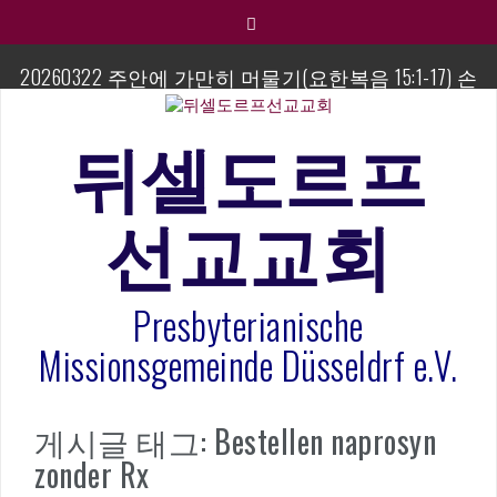
컨
텐
츠
20260322 주안에 가만히 머물기(요한복음 15:1-17) 손
로
교훈목사
바
로
뒤셀도르프
섬김이 세미나
가
기
김태희 자매 졸업연주
선교교회
2023년 어린이 주일 유초등부 발표
Presbyterianische
라합3 나라 봉헌송
Missionsgemeinde Düsseldrf e.V.
그리스도인의 생활영성 1기 수료식
은퇴사-우선화 권사
게시글 태그: Bestellen naprosyn
zonder Rx