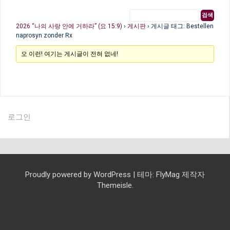
2026 “나의 사랑 안에 거하라” (요 15:9)
›
게시판
›
게시글 태그: Bestellen
naprosyn zonder Rx
오 이런! 여기는 게시글이 전혀 없네!
로그인
Proudly powered by WordPress
|
테마:
FlyMag
제작자
Themeisle.
교
예
교
선
담
모
예
교
교
설
찬
찬
유
청
청
교
함
여
선
회
배
교
육
교
임
임
배
회
회
교
교
양
감
양
사
말
초
자
소
년
육
께
선
교
소
와
제
과
와