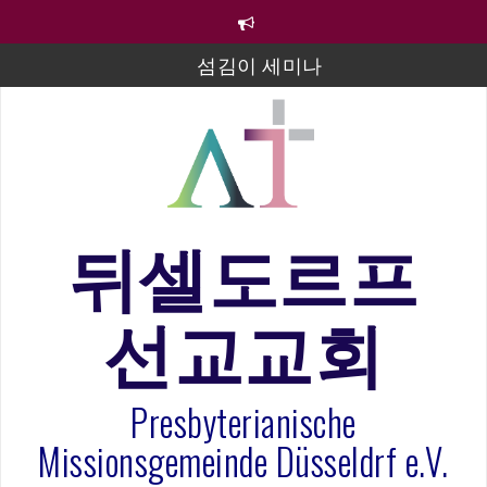
컨
텐
츠
섬김이 세미나
로
바
김태희 자매 졸업연주
로
2023년 어린이 주일 유초등부 발표
가
기
라합3 나라 봉헌송
그리스도인의 생활영성 1기 수료식
뒤셀도르프
은퇴사-우선화 권사
선교교회
20260322 주안에 가만히 머물기(요한복음 15:1-17) 손
훈목사
Presbyterianische
Missionsgemeinde Düsseldrf e.V.