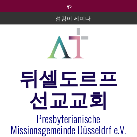
컨
텐
츠
섬김이 세미나
로
바
김태희 자매 졸업연주
로
2023년 어린이 주일 유초등부 발표
가
기
라합3 나라 봉헌송
그리스도인의 생활영성 1기 수료식
뒤셀도르프
은퇴사-우선화 권사
선교교회
20260322 주안에 가만히 머물기(요한복음 15:1-17) 손
훈목사
Presbyterianische
Missionsgemeinde Düsseldrf e.V.