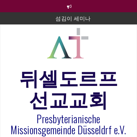
컨
텐
츠
섬김이 세미나
로
바
김태희 자매 졸업연주
로
2023년 어린이 주일 유초등부 발표
가
기
라합3 나라 봉헌송
그리스도인의 생활영성 1기 수료식
뒤셀도르프
은퇴사-우선화 권사
선교교회
20260322 주안에 가만히 머물기(요한복음 15:1-17) 손
훈목사
Presbyterianische
Missionsgemeinde Düsseldrf e.V.