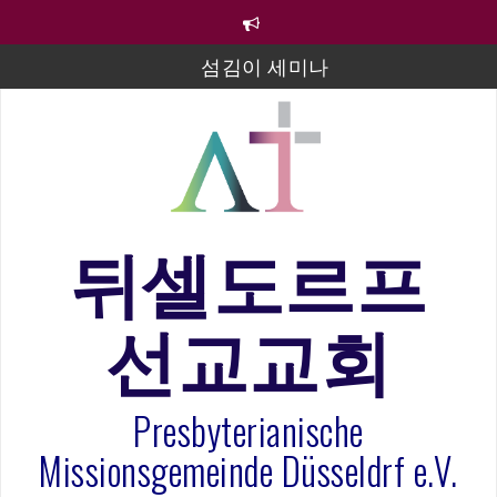
컨
텐
츠
섬김이 세미나
로
바
김태희 자매 졸업연주
로
2023년 어린이 주일 유초등부 발표
가
기
라합3 나라 봉헌송
그리스도인의 생활영성 1기 수료식
뒤셀도르프
은퇴사-우선화 권사
선교교회
20260322 주안에 가만히 머물기(요한복음 15:1-17) 손
훈목사
Presbyterianische
Missionsgemeinde Düsseldrf e.V.