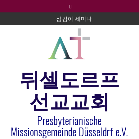
컨
텐
츠
섬김이 세미나
로
바
김태희 자매 졸업연주
로
2023년 어린이 주일 유초등부 발표
가
기
라합3 나라 봉헌송
그리스도인의 생활영성 1기 수료식
뒤셀도르프
은퇴사-우선화 권사
선교교회
20260322 주안에 가만히 머물기(요한복음 15:1-17) 손
훈목사
Presbyterianische
Missionsgemeinde Düsseldrf e.V.