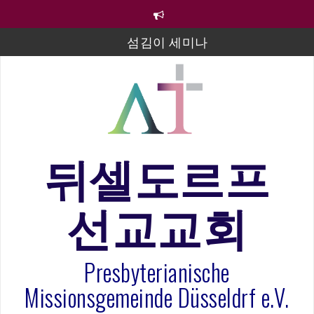
컨
텐
츠
섬김이 세미나
로
바
김태희 자매 졸업연주
로
2023년 어린이 주일 유초등부 발표
가
기
라합3 나라 봉헌송
그리스도인의 생활영성 1기 수료식
뒤셀도르프
은퇴사-우선화 권사
선교교회
20260322 주안에 가만히 머물기(요한복음 15:1-17) 손
훈목사
Presbyterianische
Missionsgemeinde Düsseldrf e.V.