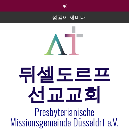
컨
텐
츠
섬김이 세미나
로
바
김태희 자매 졸업연주
로
2023년 어린이 주일 유초등부 발표
가
기
라합3 나라 봉헌송
그리스도인의 생활영성 1기 수료식
뒤셀도르프
은퇴사-우선화 권사
선교교회
20260322 주안에 가만히 머물기(요한복음 15:1-17) 손
훈목사
Presbyterianische
Missionsgemeinde Düsseldrf e.V.