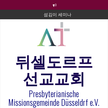
컨
텐
츠
섬김이 세미나
로
바
김태희 자매 졸업연주
로
2023년 어린이 주일 유초등부 발표
가
기
라합3 나라 봉헌송
그리스도인의 생활영성 1기 수료식
뒤셀도르프
은퇴사-우선화 권사
선교교회
20260322 주안에 가만히 머물기(요한복음 15:1-17) 손
훈목사
Presbyterianische
Missionsgemeinde Düsseldrf e.V.