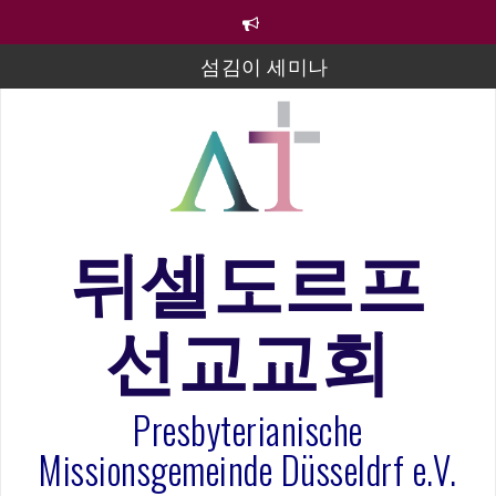
컨
텐
츠
섬김이 세미나
로
바
김태희 자매 졸업연주
로
2023년 어린이 주일 유초등부 발표
가
기
라합3 나라 봉헌송
그리스도인의 생활영성 1기 수료식
뒤셀도르프
은퇴사-우선화 권사
선교교회
20260322 주안에 가만히 머물기(요한복음 15:1-17) 손
훈목사
Presbyterianische
Missionsgemeinde Düsseldrf e.V.