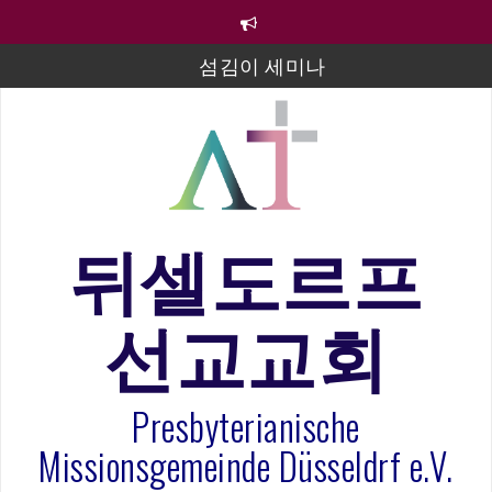
컨
텐
츠
섬김이 세미나
로
바
김태희 자매 졸업연주
로
2023년 어린이 주일 유초등부 발표
가
기
라합3 나라 봉헌송
그리스도인의 생활영성 1기 수료식
뒤셀도르프
은퇴사-우선화 권사
선교교회
20260322 주안에 가만히 머물기(요한복음 15:1-17) 손
훈목사
Presbyterianische
Missionsgemeinde Düsseldrf e.V.