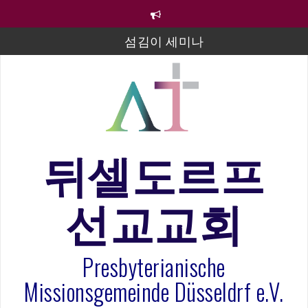
컨
텐
츠
섬김이 세미나
로
바
김태희 자매 졸업연주
로
2023년 어린이 주일 유초등부 발표
가
기
라합3 나라 봉헌송
그리스도인의 생활영성 1기 수료식
뒤셀도르프
은퇴사-우선화 권사
선교교회
20260322 주안에 가만히 머물기(요한복음 15:1-17) 손
훈목사
Presbyterianische
Missionsgemeinde Düsseldrf e.V.