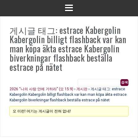
게시글 태그: estrace Kabergolin
Kabergolin billigt flashback var kan
man köpa äkta estrace Kabergolin
biverkningar flashback beställa
estrace på nätet
2026 “나의 사랑 안에 거하라” (요 15:9)
›
게시판
›
게시글 태그: estrace
Kabergolin Kabergolin billigt flashback var kan man köpa äkta estrace
Kabergolin biverkningar flashback beställa estrace på nätet
오 이런! 여기는 게시글이 전혀 없네!