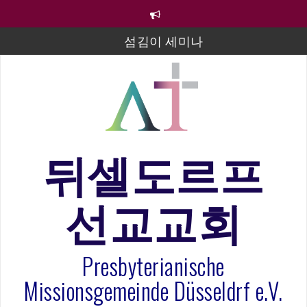
컨
텐
츠
섬김이 세미나
로
바
김태희 자매 졸업연주
로
2023년 어린이 주일 유초등부 발표
가
기
라합3 나라 봉헌송
그리스도인의 생활영성 1기 수료식
뒤셀도르프
은퇴사-우선화 권사
선교교회
20260322 주안에 가만히 머물기(요한복음 15:1-17) 손
훈목사
Presbyterianische
Missionsgemeinde Düsseldrf e.V.