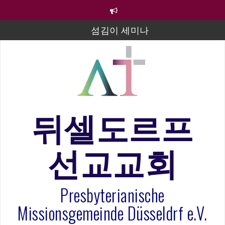
컨
텐
츠
섬김이 세미나
로
바
김태희 자매 졸업연주
로
2023년 어린이 주일 유초등부 발표
가
기
라합3 나라 봉헌송
그리스도인의 생활영성 1기 수료식
뒤셀도르프
은퇴사-우선화 권사
선교교회
20260322 주안에 가만히 머물기(요한복음 15:1-17) 손
훈목사
Presbyterianische
Missionsgemeinde Düsseldrf e.V.