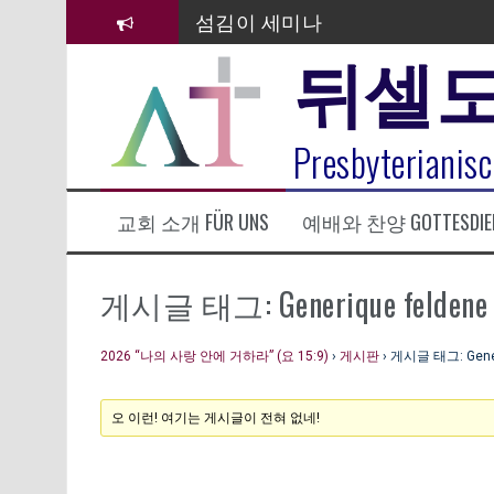
컨
섬김이 세미나
텐
뒤셀
츠
김태희 자매 졸업연주
로
바
2023년 어린이 주일 유초등부 발
로
라합3 나라 봉헌송
Presbyterianisc
가
기
그리스도인의 생활영성 1기 수료
교회 소개 FÜR UNS
예배와 찬양 GOTTESDIE
은퇴사-우선화 권사
20260322 주안에 가만히 머물기(요
게시글 태그: Generique feldene 5 
2026 “나의 사랑 안에 거하라” (요 15:9)
›
게시판
›
게시글 태그: Generi
오 이런! 여기는 게시글이 전혀 없네!