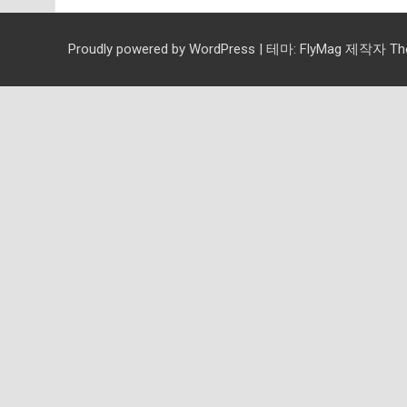
Proudly powered by WordPress
|
테마:
FlyMag
제작자 Them