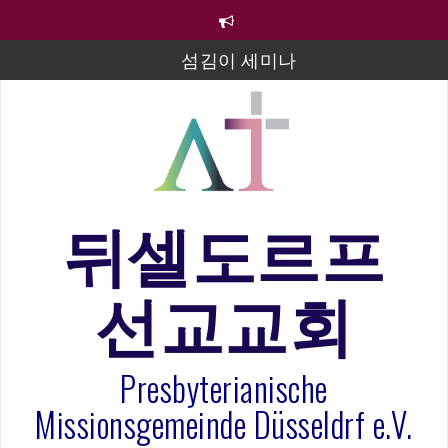
컨
텐
츠
섬김이 세미나
로
바
김태희 자매 졸업연주
로
2023년 어린이 주일 유초등부 발표
가
기
라합3 나라 봉헌송
그리스도인의 생활영성 1기 수료식
뒤셀도르프
은퇴사-우선화 권사
선교교회
20260322 주안에 가만히 머물기(요한복음 15:1-17) 손
훈목사
Presbyterianische
Missionsgemeinde Düsseldrf e.V.