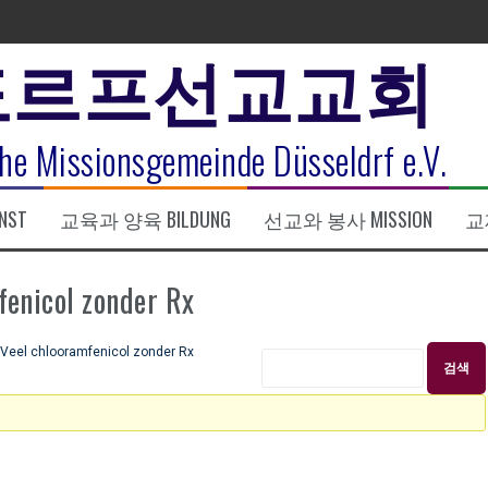
도르프선교교회
표
he Missionsgemeinde Düsseldrf e.V.
식
NST
교육과 양육 BILDUNG
선교와 봉사 MISSION
교제
한복음 15:1-17) 손교훈목사
icol zonder Rx
el chlooramfenicol zonder Rx