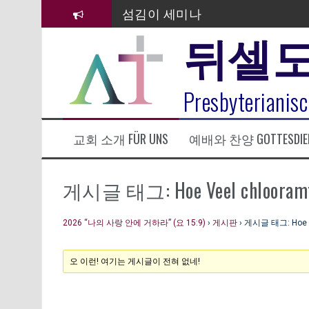
컨
섬김이 세미나
텐
뒤셀
츠
김태희 자매 졸업연주
로
바
2023년 어린이 주일 유초등부 발
로
라합3 나라 봉헌송
Presbyterianisc
가
기
그리스도인의 생활영성 1기 수료
교회 소개 FÜR UNS
예배와 찬양 GOTTESDIE
은퇴사-우선화 권사
20260322 주안에 가만히 머물기(요
게시글 태그: Hoe Veel chlooramfen
2026 “나의 사랑 안에 거하라” (요 15:9)
›
게시판
›
게시글 태그: Hoe Ve
오 이런! 여기는 게시글이 전혀 없네!