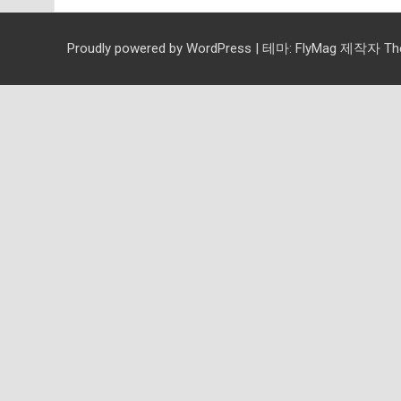
Proudly powered by WordPress
|
테마:
FlyMag
제작자 Them