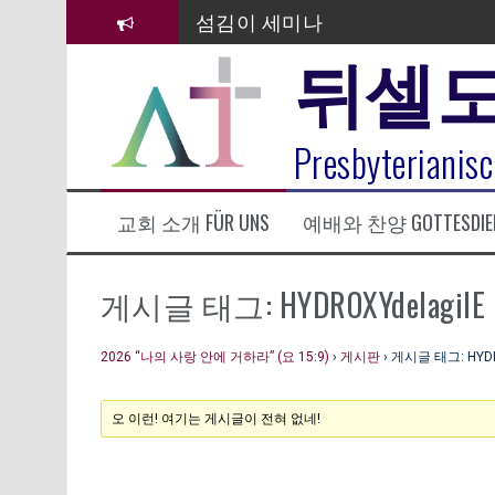
컨
섬김이 세미나
텐
뒤셀
츠
김태희 자매 졸업연주
로
바
2023년 어린이 주일 유초등부 발
로
라합3 나라 봉헌송
Presbyterianisc
가
기
그리스도인의 생활영성 1기 수료
교회 소개 FÜR UNS
예배와 찬양 GOTTESDIE
은퇴사-우선화 권사
20260322 주안에 가만히 머물기(요
게시글 태그: HYDROXYdelagilE 
2026 “나의 사랑 안에 거하라” (요 15:9)
›
게시판
›
게시글 태그: HYDRO
오 이런! 여기는 게시글이 전혀 없네!