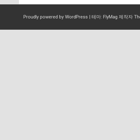
Proudly powered by WordPress
|
테마:
FlyMag
제작자 Them