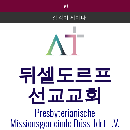
컨
텐
츠
섬김이 세미나
로
바
김태희 자매 졸업연주
로
2023년 어린이 주일 유초등부 발표
가
기
라합3 나라 봉헌송
그리스도인의 생활영성 1기 수료식
뒤셀도르프
은퇴사-우선화 권사
선교교회
20260322 주안에 가만히 머물기(요한복음 15:1-17) 손
훈목사
Presbyterianische
Missionsgemeinde Düsseldrf e.V.