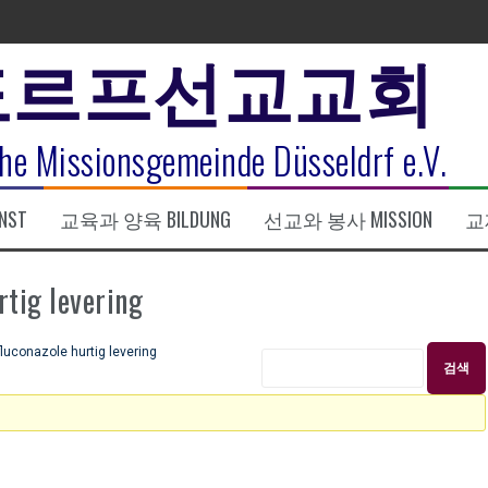
도르프선교교회
표
he Missionsgemeinde Düsseldrf e.V.
식
NST
교육과 양육 BILDUNG
선교와 봉사 MISSION
교제
한복음 15:1-17) 손교훈목사
ig levering
conazole hurtig levering