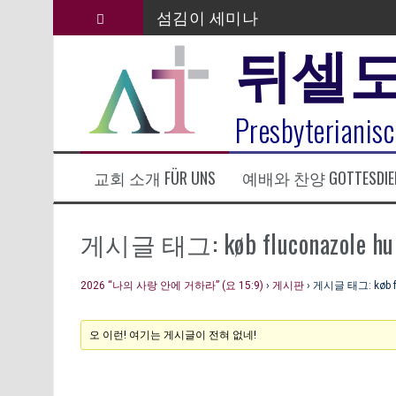
컨
섬김이 세미나
텐
뒤셀
츠
김태희 자매 졸업연주
로
바
2023년 어린이 주일 유초등부 발
로
라합3 나라 봉헌송
Presbyterianisc
가
기
그리스도인의 생활영성 1기 수료
교회 소개 FÜR UNS
예배와 찬양 GOTTESDIE
은퇴사-우선화 권사
20260322 주안에 가만히 머물기(요
게시글 태그: køb fluconazole hurt
2026 “나의 사랑 안에 거하라” (요 15:9)
›
게시판
›
게시글 태그: køb flu
오 이런! 여기는 게시글이 전혀 없네!