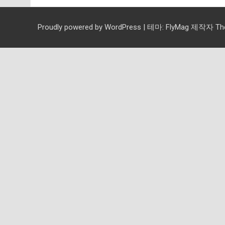
Proudly powered by WordPress
|
테마:
FlyMag
제작자 Them