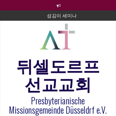
컨
텐
츠
섬김이 세미나
로
바
김태희 자매 졸업연주
로
2023년 어린이 주일 유초등부 발표
가
기
라합3 나라 봉헌송
그리스도인의 생활영성 1기 수료식
뒤셀도르프
은퇴사-우선화 권사
선교교회
20260322 주안에 가만히 머물기(요한복음 15:1-17) 손
훈목사
Presbyterianische
Missionsgemeinde Düsseldrf e.V.