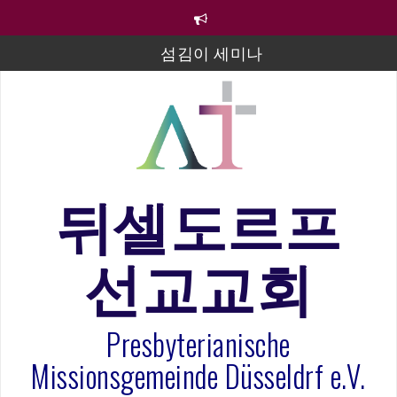
컨
텐
츠
섬김이 세미나
로
바
김태희 자매 졸업연주
로
2023년 어린이 주일 유초등부 발표
가
기
라합3 나라 봉헌송
그리스도인의 생활영성 1기 수료식
뒤셀도르프
은퇴사-우선화 권사
선교교회
20260322 주안에 가만히 머물기(요한복음 15:1-17) 손
훈목사
Presbyterianische
Missionsgemeinde Düsseldrf e.V.