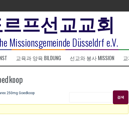
도르프선교교회
표
he Missionsgemeinde Düsseldrf e.V.
식
NST
교육과 양육 BILDUNG
선교와 봉사 MISSION
교제
한복음 15:1-17) 손교훈목사
edkoop
ex 250mg Goedkoop