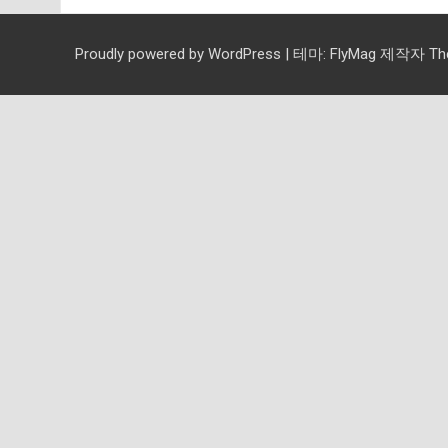
Proudly powered by WordPress
|
테마:
FlyMag
제작자 Them