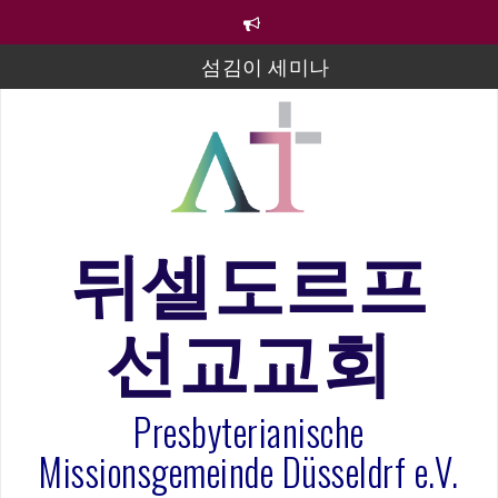
컨
텐
츠
섬김이 세미나
로
바
김태희 자매 졸업연주
로
2023년 어린이 주일 유초등부 발표
가
기
라합3 나라 봉헌송
그리스도인의 생활영성 1기 수료식
뒤셀도르프
은퇴사-우선화 권사
선교교회
20260322 주안에 가만히 머물기(요한복음 15:1-17) 손
훈목사
Presbyterianische
Missionsgemeinde Düsseldrf e.V.