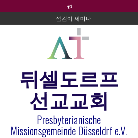
컨
텐
츠
섬김이 세미나
로
바
김태희 자매 졸업연주
로
2023년 어린이 주일 유초등부 발표
가
기
라합3 나라 봉헌송
그리스도인의 생활영성 1기 수료식
뒤셀도르프
은퇴사-우선화 권사
선교교회
20260322 주안에 가만히 머물기(요한복음 15:1-17) 손
훈목사
Presbyterianische
Missionsgemeinde Düsseldrf e.V.