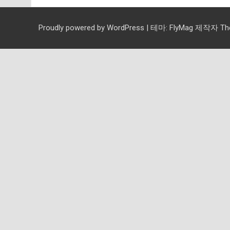
Proudly powered by WordPress
|
테마:
FlyMag
제작자 Them