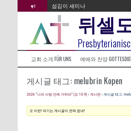
컨
섬김이 세미나
텐
뒤셀
츠
김태희 자매 졸업연주
로
바
2023년 어린이 주일 유초등부 발
로
라합3 나라 봉헌송
Presbyterianisc
가
기
그리스도인의 생활영성 1기 수료
교회 소개 FÜR UNS
예배와 찬양 GOTTESDIE
은퇴사-우선화 권사
20260322 주안에 가만히 머물기(요
게시글 태그: melubrin Kopen
2026 “나의 사랑 안에 거하라” (요 15:9)
›
게시판
›
게시글 태그: melub
오 이런! 여기는 게시글이 전혀 없네!