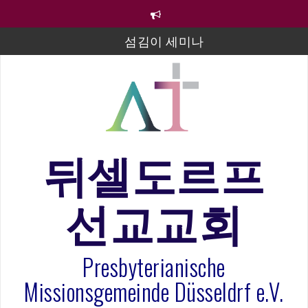
컨
텐
츠
섬김이 세미나
로
바
김태희 자매 졸업연주
로
2023년 어린이 주일 유초등부 발표
가
기
라합3 나라 봉헌송
그리스도인의 생활영성 1기 수료식
뒤셀도르프
은퇴사-우선화 권사
선교교회
20260322 주안에 가만히 머물기(요한복음 15:1-17) 손
훈목사
Presbyterianische
Missionsgemeinde Düsseldrf e.V.