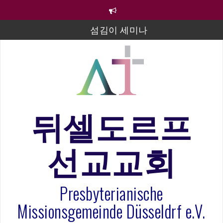
컨
텐
츠
섬김이 세미나
로
바
김태희 자매 졸업연주
로
2023년 어린이 주일 유초등부 발표
가
기
라합3 나라 봉헌송
그리스도인의 생활영성 1기 수료식
뒤셀도르프
은퇴사-우선화 권사
선교교회
20260322 주안에 가만히 머물기(요한복음 15:1-17) 손
훈목사
Presbyterianische
Missionsgemeinde Düsseldrf e.V.