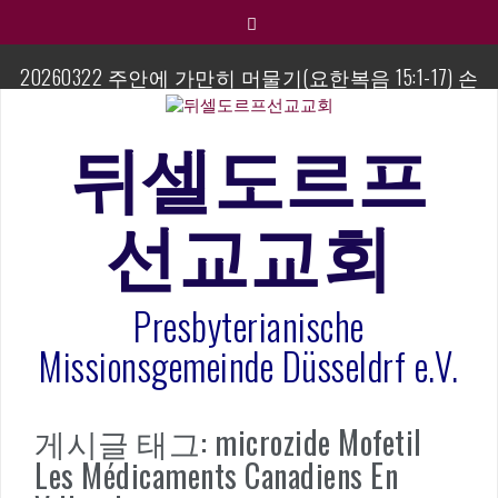
컨
텐
츠
20260322 주안에 가만히 머물기(요한복음 15:1-17) 손
로
교훈목사
바
로
뒤셀도르프
섬김이 세미나
가
기
김태희 자매 졸업연주
선교교회
2023년 어린이 주일 유초등부 발표
Presbyterianische
라합3 나라 봉헌송
Missionsgemeinde Düsseldrf e.V.
그리스도인의 생활영성 1기 수료식
은퇴사-우선화 권사
게시글 태그: microzide Mofetil
Les Médicaments Canadiens En