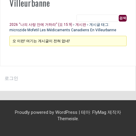
Villeurbanne
2026 “나의 사랑 안에 거하라” (요 15:9)
›
게시판
›
게시글 태그:
microzide Mofetil Les Médicaments Canadiens En Villeurbanne
오 이런! 여기는 게시글이 전혀 없네!
로그인
Proudly powered by WordPress
|
테마:
FlyMag
제작자
Themeisle.
교
예
교
선
담
모
예
교
교
설
찬
찬
유
청
청
교
함
여
선
회
배
교
육
교