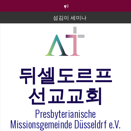
컨
텐
츠
섬김이 세미나
로
바
김태희 자매 졸업연주
로
2023년 어린이 주일 유초등부 발표
가
기
라합3 나라 봉헌송
그리스도인의 생활영성 1기 수료식
뒤셀도르프
은퇴사-우선화 권사
선교교회
20260322 주안에 가만히 머물기(요한복음 15:1-17) 손
훈목사
Presbyterianische
Missionsgemeinde Düsseldrf e.V.