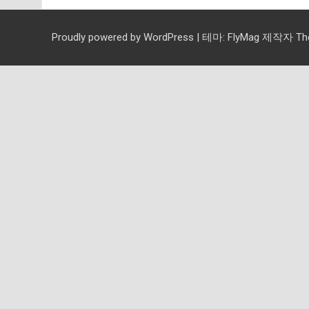
Proudly powered by WordPress
|
테마:
FlyMag
제작자 Them