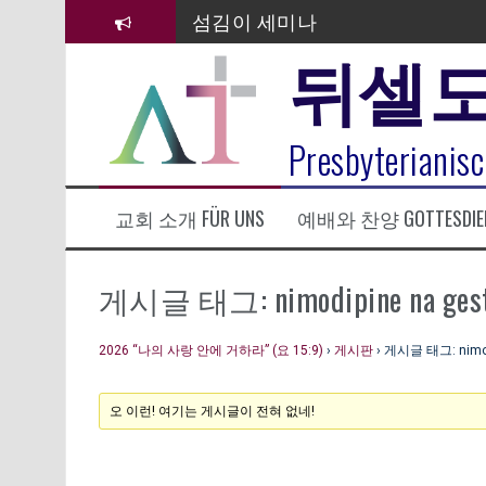
컨
섬김이 세미나
텐
뒤셀
츠
김태희 자매 졸업연주
로
바
2023년 어린이 주일 유초등부 발
로
라합3 나라 봉헌송
Presbyterianisc
가
기
그리스도인의 생활영성 1기 수료
교회 소개 FÜR UNS
예배와 찬양 GOTTESDIE
은퇴사-우선화 권사
20260322 주안에 가만히 머물기(요
게시글 태그: nimodipine na gest
2026 “나의 사랑 안에 거하라” (요 15:9)
›
게시판
›
게시글 태그: nimod
오 이런! 여기는 게시글이 전혀 없네!