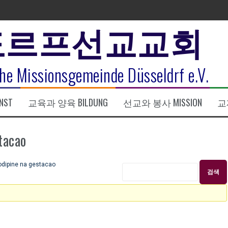
도르프선교교회
표
he Missionsgemeinde Düsseldrf e.V.
식
NST
교육과 양육 BILDUNG
선교와 봉사 MISSION
교제
한복음 15:1-17) 손교훈목사
acao
ipine na gestacao