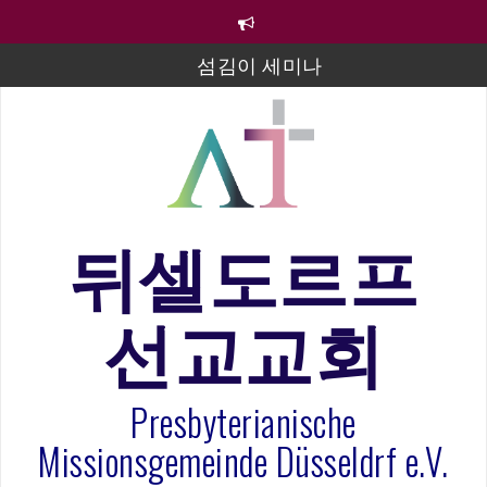
컨
텐
츠
섬김이 세미나
로
바
김태희 자매 졸업연주
로
2023년 어린이 주일 유초등부 발표
가
기
라합3 나라 봉헌송
그리스도인의 생활영성 1기 수료식
뒤셀도르프
은퇴사-우선화 권사
선교교회
20260322 주안에 가만히 머물기(요한복음 15:1-17) 손
훈목사
Presbyterianische
Missionsgemeinde Düsseldrf e.V.