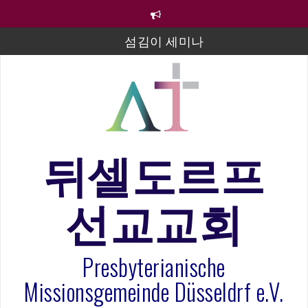
컨
텐
츠
섬김이 세미나
로
바
김태희 자매 졸업연주
로
2023년 어린이 주일 유초등부 발표
가
기
라합3 나라 봉헌송
그리스도인의 생활영성 1기 수료식
뒤셀도르프
은퇴사-우선화 권사
선교교회
20260322 주안에 가만히 머물기(요한복음 15:1-17) 손
훈목사
Presbyterianische
Missionsgemeinde Düsseldrf e.V.