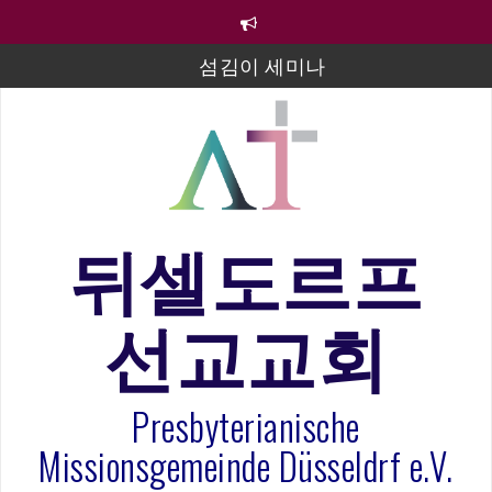
컨
텐
츠
섬김이 세미나
로
바
김태희 자매 졸업연주
로
2023년 어린이 주일 유초등부 발표
가
기
라합3 나라 봉헌송
그리스도인의 생활영성 1기 수료식
뒤셀도르프
은퇴사-우선화 권사
선교교회
20260322 주안에 가만히 머물기(요한복음 15:1-17) 손
훈목사
Presbyterianische
Missionsgemeinde Düsseldrf e.V.