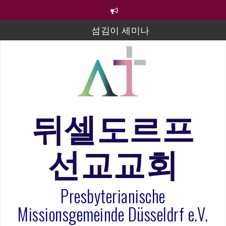
컨
텐
츠
섬김이 세미나
로
바
김태희 자매 졸업연주
로
2023년 어린이 주일 유초등부 발표
가
기
라합3 나라 봉헌송
그리스도인의 생활영성 1기 수료식
뒤셀도르프
은퇴사-우선화 권사
선교교회
20260322 주안에 가만히 머물기(요한복음 15:1-17) 손
훈목사
Presbyterianische
Missionsgemeinde Düsseldrf e.V.