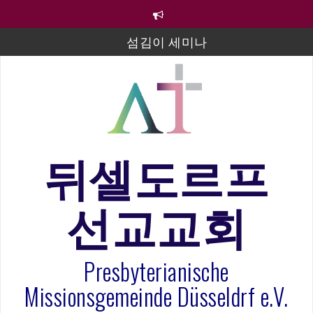
컨
텐
츠
섬김이 세미나
로
바
김태희 자매 졸업연주
로
2023년 어린이 주일 유초등부 발표
가
기
라합3 나라 봉헌송
그리스도인의 생활영성 1기 수료식
뒤셀도르프
은퇴사-우선화 권사
선교교회
20260322 주안에 가만히 머물기(요한복음 15:1-17) 손
훈목사
Presbyterianische
Missionsgemeinde Düsseldrf e.V.