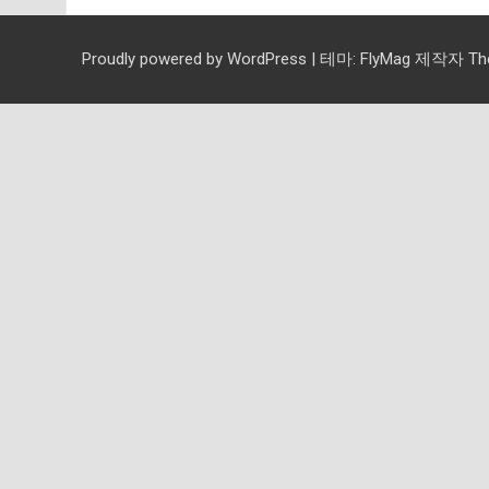
Proudly powered by WordPress
|
테마:
FlyMag
제작자 Them