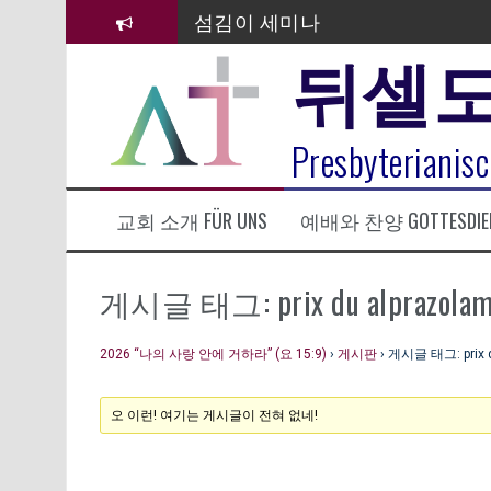
컨
섬김이 세미나
텐
뒤셀
츠
김태희 자매 졸업연주
로
바
2023년 어린이 주일 유초등부 발
로
라합3 나라 봉헌송
Presbyterianisc
가
기
그리스도인의 생활영성 1기 수료
교회 소개 FÜR UNS
예배와 찬양 GOTTESDIE
은퇴사-우선화 권사
20260322 주안에 가만히 머물기(요
게시글 태그: prix du alprazolam e
2026 “나의 사랑 안에 거하라” (요 15:9)
›
게시판
›
게시글 태그: prix du
오 이런! 여기는 게시글이 전혀 없네!