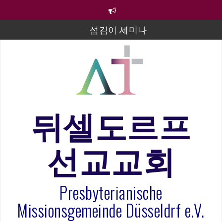
컨
텐
츠
섬김이 세미나
로
바
김태희 자매 졸업연주
로
2023년 어린이 주일 유초등부 발표
가
기
라합3 나라 봉헌송
그리스도인의 생활영성 1기 수료식
뒤셀도르프
은퇴사-우선화 권사
선교교회
20260322 주안에 가만히 머물기(요한복음 15:1-17) 손
훈목사
Presbyterianische
Missionsgemeinde Düsseldrf e.V.