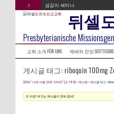
컨
섬김이 세미나
텐
뒤셀
츠
김태희 자매 졸업연주
로
바
2023년 어린이 주일 유초등부 발
로
Presbyterianische Missionsgem
라합3 나라 봉헌송
가
기
그리스도인의 생활영성 1기 수료
교회 소개 FÜR UNS
예배와 찬양 GOTTESDIE
은퇴사-우선화 권사
20260322 주안에 가만히 머물기(요
게시글 태그: riboquin 100mg Zoek
2026 “나의 사랑 안에 거하라” (요 15:9)
›
게시판
›
게시글 태그: riboqu
오 이런! 여기는 게시글이 전혀 없네!