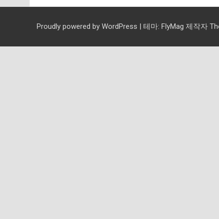
Proudly powered by WordPress
|
테마:
FlyMag
제작자 Them