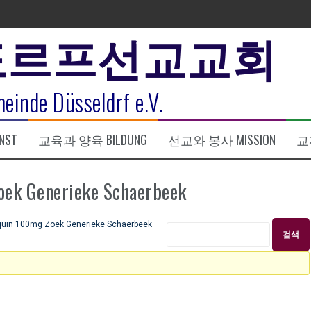
도르프선교교회
표
einde Düsseldrf e.V.
식
NST
교육과 양육 BILDUNG
선교와 봉사 MISSION
교제
한복음 15:1-17) 손교훈목사
 Generieke Schaerbeek
in 100mg Zoek Generieke Schaerbeek