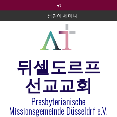
컨
텐
츠
섬김이 세미나
로
바
김태희 자매 졸업연주
로
2023년 어린이 주일 유초등부 발표
가
기
라합3 나라 봉헌송
그리스도인의 생활영성 1기 수료식
뒤셀도르프
은퇴사-우선화 권사
선교교회
20260322 주안에 가만히 머물기(요한복음 15:1-17) 손
훈목사
Presbyterianische
Missionsgemeinde Düsseldrf e.V.