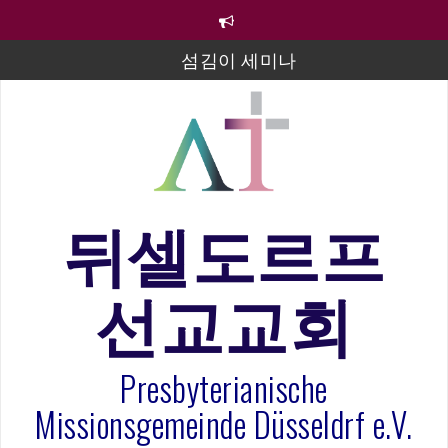
컨
텐
츠
섬김이 세미나
로
바
김태희 자매 졸업연주
로
2023년 어린이 주일 유초등부 발표
가
기
라합3 나라 봉헌송
그리스도인의 생활영성 1기 수료식
뒤셀도르프
은퇴사-우선화 권사
선교교회
20260322 주안에 가만히 머물기(요한복음 15:1-17) 손
훈목사
Presbyterianische
Missionsgemeinde Düsseldrf e.V.