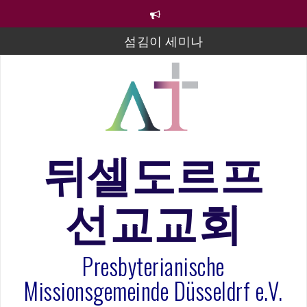
컨
텐
츠
섬김이 세미나
로
바
김태희 자매 졸업연주
로
2023년 어린이 주일 유초등부 발표
가
기
라합3 나라 봉헌송
그리스도인의 생활영성 1기 수료식
뒤셀도르프
은퇴사-우선화 권사
선교교회
20260322 주안에 가만히 머물기(요한복음 15:1-17) 손
훈목사
Presbyterianische
Missionsgemeinde Düsseldrf e.V.