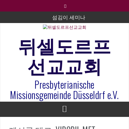
컨
텐
츠
섬김이 세미나
로
바
김태희 자매 졸업연주
로
뒤셀도르프
2023년 어린이 주일 유초등부 발표
가
기
라합3 나라 봉헌송
선교교회
그리스도인의 생활영성 1기 수료식
은퇴사-우선화 권사
Presbyterianische
20260322 주안에 가만히 머물기(요한복음 15:1-17) 손
훈목사
Missionsgemeinde Düsseldrf e.V.