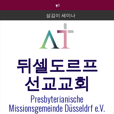
컨
텐
츠
섬김이 세미나
로
바
김태희 자매 졸업연주
로
2023년 어린이 주일 유초등부 발표
가
기
라합3 나라 봉헌송
그리스도인의 생활영성 1기 수료식
뒤셀도르프
은퇴사-우선화 권사
선교교회
20260322 주안에 가만히 머물기(요한복음 15:1-17) 손
훈목사
Presbyterianische
Missionsgemeinde Düsseldrf e.V.