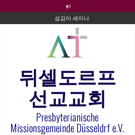
컨
텐
츠
섬김이 세미나
로
바
김태희 자매 졸업연주
로
2023년 어린이 주일 유초등부 발표
가
기
라합3 나라 봉헌송
그리스도인의 생활영성 1기 수료식
뒤셀도르프
은퇴사-우선화 권사
선교교회
20260322 주안에 가만히 머물기(요한복음 15:1-17) 손
훈목사
Presbyterianische
Missionsgemeinde Düsseldrf e.V.