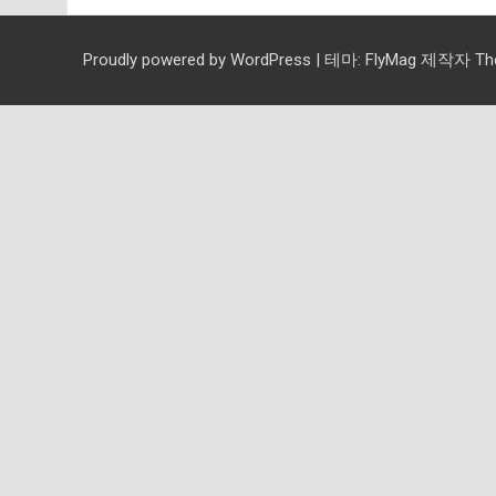
Proudly powered by WordPress
|
테마:
FlyMag
제작자 Them