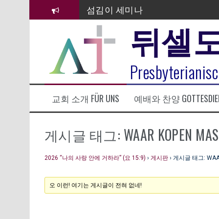
컨
섬김이 세미나
텐
뒤셀
츠
김태희 자매 졸업연주
로
바
2023년 어린이 주일 유초등부 발
로
라합3 나라 봉헌송
Presbyterianisc
가
기
그리스도인의 생활영성 1기 수료
교회 소개 FÜR UNS
예배와 찬양 GOTTESDIE
은퇴사-우선화 권사
20260322 주안에 가만히 머물기(요
게시글 태그: WAAR KOPEN MASA
2026 “나의 사랑 안에 거하라” (요 15:9)
›
게시판
›
게시글 태그: WAAR
오 이런! 여기는 게시글이 전혀 없네!